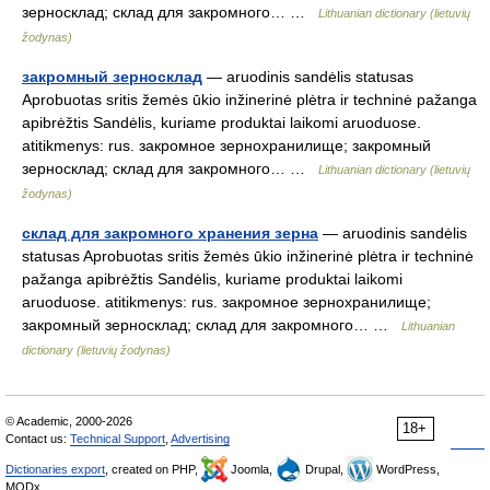
зерносклад; склад для закромного… …
Lithuanian dictionary (lietuvių
žodynas)
закромный зерносклад
— aruodinis sandėlis statusas
Aprobuotas sritis žemės ūkio inžinerinė plėtra ir techninė pažanga
apibrėžtis Sandėlis, kuriame produktai laikomi aruoduose.
atitikmenys: rus. закромное зернохранилище; закромный
зерносклад; склад для закромного… …
Lithuanian dictionary (lietuvių
žodynas)
склад для закромного хранения зерна
— aruodinis sandėlis
statusas Aprobuotas sritis žemės ūkio inžinerinė plėtra ir techninė
pažanga apibrėžtis Sandėlis, kuriame produktai laikomi
aruoduose. atitikmenys: rus. закромное зернохранилище;
закромный зерносклад; склад для закромного… …
Lithuanian
dictionary (lietuvių žodynas)
© Academic, 2000-2026
18+
Contact us:
Technical Support
,
Advertising
Dictionaries export
, created on PHP,
Joomla,
Drupal,
WordPress,
MODx.