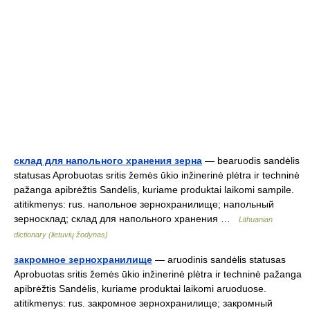
склад для напольного хранения зерна
— bearuodis sandėlis
statusas Aprobuotas sritis žemės ūkio inžinerinė plėtra ir techninė
pažanga apibrėžtis Sandėlis, kuriame produktai laikomi sampile.
atitikmenys: rus. напольное зернохранилище; напольный
зерносклад; склад для напольного хранения …
Lithuanian
dictionary (lietuvių žodynas)
закромное зернохранилище
— aruodinis sandėlis statusas
Aprobuotas sritis žemės ūkio inžinerinė plėtra ir techninė pažanga
apibrėžtis Sandėlis, kuriame produktai laikomi aruoduose.
atitikmenys: rus. закромное зернохранилище; закромный