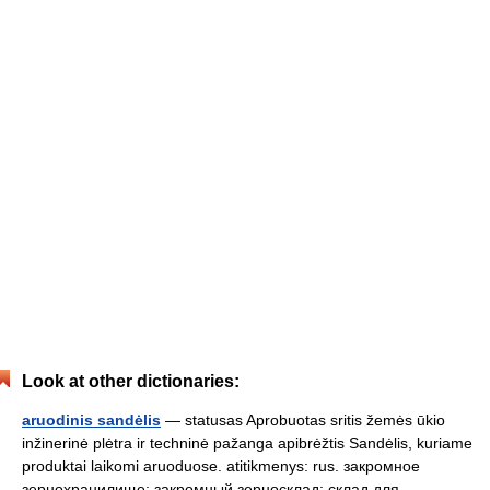
Look at other dictionaries:
aruodinis sandėlis
— statusas Aprobuotas sritis žemės ūkio
inžinerinė plėtra ir techninė pažanga apibrėžtis Sandėlis, kuriame
produktai laikomi aruoduose. atitikmenys: rus. закромное
зернохранилище; закромный зерносклад; склад для