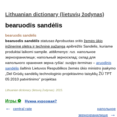
Lithuanian dictionary (lietuvių žodynas)
bearuodis sandėlis
bearuodis sandėlis
bearuodis
sandėlis
statusas
Aprobuotas
sritis
žemės ūkio
inžinerinė plėtra ir techninė pažanga
apibrėžtis
Sandėlis, kuriame
produktai laikomi sampile.
atitikmenys
:
rus.
напольное
зернохранилище; напольный зерносклад; склад для
напольного хранения зерна
ryšiai
:
susijęs terminas
–
aruodinis
sandėlis
šaltinis
Lietuvos Respublikos žemės ūkio ministro įsakymo
„Dėl Grūdų sandėlių technologinio projektavimo taisyklių ŽŪ TPT
05:2010 patvirtinimo“ projektas
Lithuanian dictionary (lietuvių žodynas)
.
2015
.
Игры ⚽
Нужна курсовая?
central rate
напольное
зернохранилище