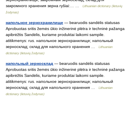
закромного хранения зерна ryšiai:… …
Lithuanian dictionary (lietuvių
žodynas)
напольное зернохранилище
— bearuodis sandėlis statusas
Aprobuotas sritis žemės ūkio inžinerinė plėtra ir techninė pažanga
apibrėžtis Sandėlis, kuriame produktai laikomi sampile.
atitikmenys: rus. напольное зернохранилище; напольный
зерносклад; склад для напольного хранения …
Lithuanian
dictionary (lietuvių žodynas)
напольный зерносклад
— bearuodis sandėlis statusas
Aprobuotas sritis žemės ūkio inžinerinė plėtra ir techninė pažanga
apibrėžtis Sandėlis, kuriame produktai laikomi sampile.
atitikmenys: rus. напольное зернохранилище; напольный
зерносклад; склад для напольного хранения …
Lithuanian
dictionary (lietuvių žodynas)