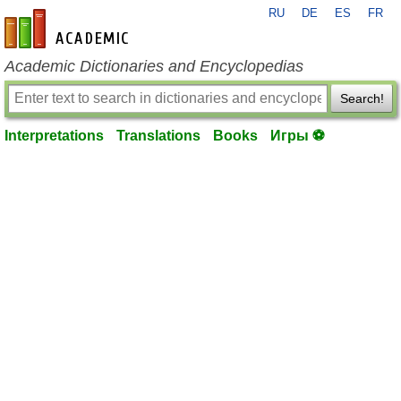
RU
DE
ES
FR
en-academic.com
Academic Dictionaries and Encyclopedias
Search!
Interpretations
Translations
Books
Игры ⚽